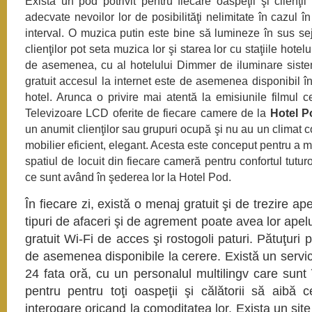
Există un pod potrivit pentru fiecare oaspeţii şi clienţii
adecvate nevoilor lor de posibilităţi nelimitate în cazul î
interval.
O muzica putin este bine să lumineze în sus seju
clienţilor pot seta muzica lor şi starea lor cu staţiile hotel
de asemenea, cu al hotelului Dimmer de iluminare siste
gratuit accesul la internet este de asemenea disponibil î
hotel.
Arunca o privire mai atentă la emisiunile filmul ce
Televizoare LCD oferite de fiecare camere de la
Hotel P
un anumit clienţilor sau grupuri ocupă şi nu au un climat co
mobilier eficient, elegant.
Acesta este conceput pentru a ma
spatiul de locuit din fiecare cameră pentru confortul tuturo
ce sunt având în şederea lor la Hotel Pod.
În fiecare zi, există o menaj gratuit şi de trezire ape
tipuri de afaceri şi de agrement poate avea lor apelur
gratuit Wi-Fi de acces şi rostogoli paturi.
Pătuţuri 
de asemenea disponibile la cerere.
Există un servi
24 fata oră, cu un personalul multilingv care sunt
pentru pentru toţi oaspeţii şi călătorii să aibă c
interogare oricand la comoditatea lor.
Exista un sit