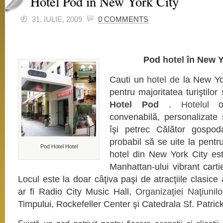
Hotel Pod în New York City
31.
IULIE, 2009
0 COMMENTS
Pod
hotel
în New Y
Cauti un
hotel de
la New Yo
pentru majoritatea turiştilor 
Hotel Pod
.
Hotelul
of
convenabilă, personalizate
îşi petrec Călător gospod
probabil să se uite la pentru
Pod Hotel Hotel
hotel din New York City est
Manhattan-ului vibrant carti
Locul este la doar câţiva paşi de atracţiile clasice
ar fi Radio City Music Hall,
Organizaţiei Naţiunilo
Timpului, Rockefeller Center şi Catedrala Sf. Patric