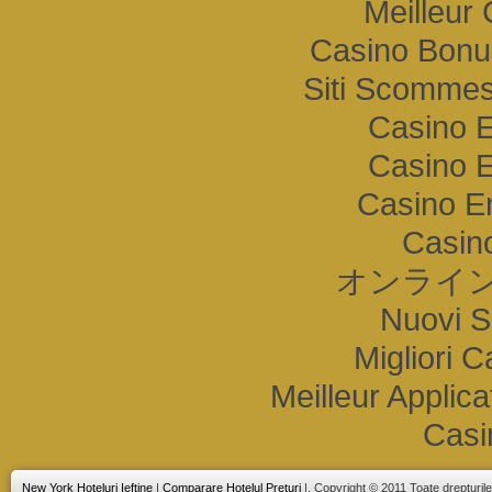
Meilleur
Casino Bonu
Siti Scommes
Casino E
Casino E
Casino E
Casino
オンライン
Nuovi S
Migliori 
Meilleur Applic
Casi
New York Hoteluri Ieftine
|
Comparare Hotelul Preţuri
|. Copyright © 2011 Toate drepturil