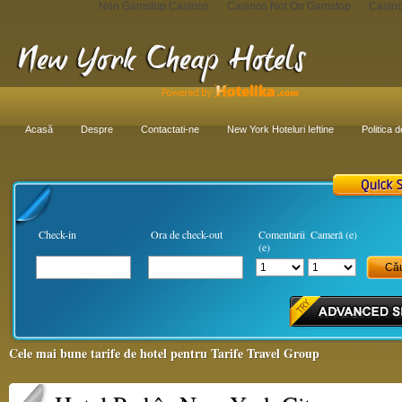
Non Gamstop Casinos
Casinos Not On Gamstop
Casin
Acasă
Despre
Contactati-ne
New York Hoteluri Ieftine
Politica d
Check-in
Ora de check-out
Comentarii
Cameră (e)
(e)
Cele mai bune tarife de hotel pentru Tarife Travel Group