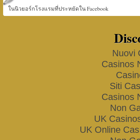
ในนิวยอร์กโรงแรมที่ประหยัดใน Facebook
Disc
Nuovi 
Casinos 
Casi
Siti C
Casinos 
Non Ga
UK Casino
UK Online Cas