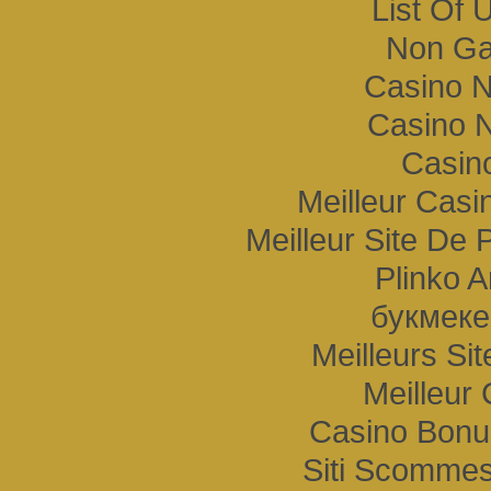
List Of 
Non Ga
Casino 
Casino N
Casino
Meilleur Casi
Meilleur Site De P
Plinko A
букмеке
Meilleurs Sit
Meilleur
Casino Bonu
Siti Scommes