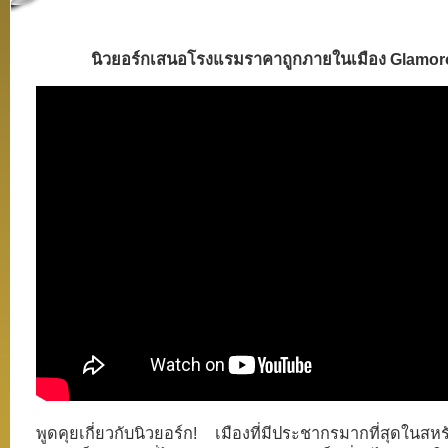
นิวยอร์กเสนอโรงแรมราคาถูกภายในเมือง Glamor
พูดคุยเกี่ยวกับนิวยอร์ก!
เมืองที่มีประชากรมากที่สุดในสหรัฐ