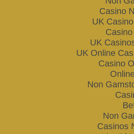
Non Ga
Casino 
UK Casino
Casino
UK Casino
UK Online Cas
Casino O
Onlin
Non Gamsto
Casi
Bet
Non Ga
Casinos 