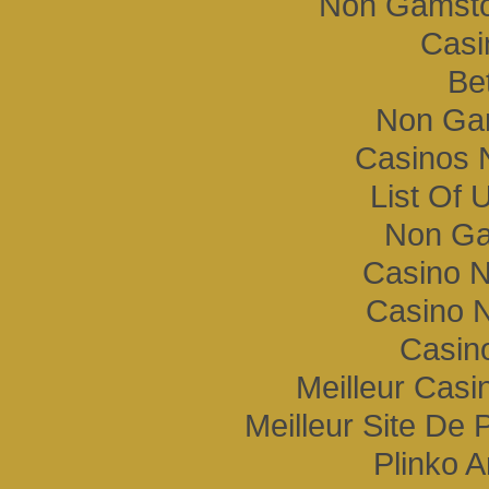
Non Gamsto
Casi
Bet
Non Ga
Casinos 
List Of 
Non Ga
Casino 
Casino N
Casino
Meilleur Casi
Meilleur Site De P
Plinko A