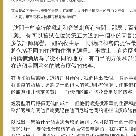
城市真的不夜城考慮什麼就有什麼，在那裡做。
有這麼多的美妙和神奇的景點，在城市，這將包括最突出的
自由女神像
，帝
斗大廈，布魯克林大橋和古根海姆博物館。
訪問一些流行的戲劇和音樂劇所有時間，那麼，百
案。
你可以嘗試在位於第五大道的一個小的零售
多設計師稱譽。
紐約夜生活，博物館和餐館提供
將包括不同的住宿和住宿的選擇。
事實上，有這麼
的
低價酒店
為了從不同的地方，有自己的方便和舒
在這個美國著名的城市度假的旅客。
有
折扣酒店
萬噸，這將是困難的，我們挑出幾個。
長的事
有實惠的酒店，這將是一個很大的幫助那些預算，使他們
的旅遊和其他旅遊費用，而他們的旅程將花費更多的旅客
經濟型酒店報價更低的成本，但他們還提供豪華的住宿和
到舒適和方便他們總要記住他們尼斯之間的這些低價旅館
以找出，無論什麼酒店適合您的類別，你可以有一個一攬
市的飛行。
要發現什麼樣的酒店你會寧願留，採取在互聯
有網上預訂。
通過它，你可以選擇是否什麼類型的酒店，