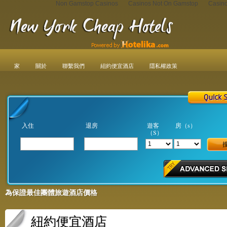
Non Gamstop Casinos
Casinos Not On Gamstop
Casin
家
關於
聯繫我們
紐約便宜酒店
隱私權政策
入住
退房
遊客
房（s）
（S）
為保證最佳團體旅遊酒店價格
紐約便宜酒店