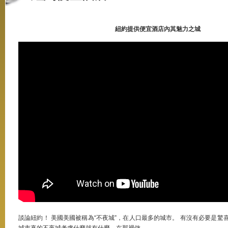
紐約提供便宜酒店內其魅力之城
談論紐約！
美國美國被稱為“不夜城”，在人口最多的城市。
有沒有必要是驚